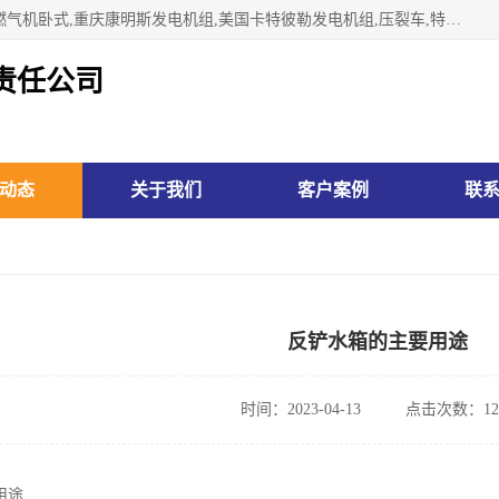
林州市万泉水箱有限责任公司专业生济南柴油机,胜动柴油机燃气机卧式,重庆康明斯发电机组,美国卡特彼勒发电机组,压裂车,特雷克斯矿车,卡特矿车,小松反铲,卡特反铲装载机,日立反铲,阿特拉斯科普柯钻机,山推推土机黄工推土机等系列水箱中冷器油冷器，公司始终发扬自力更生、艰苦奋斗的红旗渠精神、不断开拓、进取，以“先进的生产技术、一流的产品质量、良好的销售信誉”为宗旨。
责任公司
动态
关于我们
客户案例
联
反铲水箱的主要用途
时间：2023-04-13
点击次数：12
用途