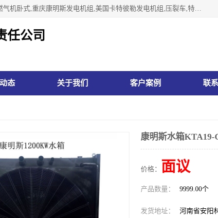
林州市万泉水箱有限责任公司专业生济南柴油机,胜动柴油机燃气机卧式,重庆康明斯发电机组,美国卡特彼勒发电机组,压裂车,特雷克斯矿车,卡特矿车,小松反铲,卡特反铲装载机,日立反铲,阿特拉斯科普柯钻机,山推推土机黄工推土机等系列水箱中冷器油冷器，公司始终发扬自力更生、艰苦奋斗的红旗渠精神、不断开拓、进取，以“先进的生产技术、一流的产品质量、良好的销售信誉”为宗旨。
责任公司
动态
关于我们
客户案例
联
康明斯水箱KTA19
面议
价格：
产品数量：
9999.00个
发货地址：
河南省安阳