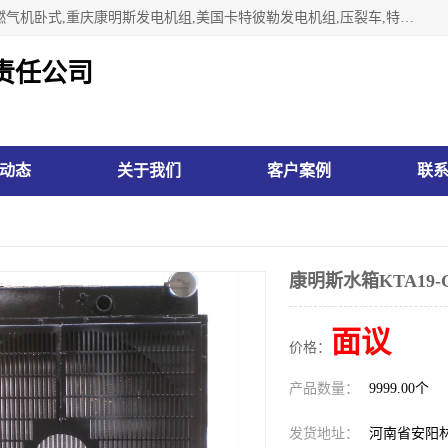
林州市万泉水箱有限责任公司专业生济南柴油机,胜动柴油机燃气机卧式,重庆康明斯发电机组,美国卡特彼勒发电机组,压裂车,特雷克斯矿车,卡特矿车,小松反铲,卡特反铲装载机,日立反铲,阿特拉斯科普柯钻机,山推推土机黄工推土机等系列水箱中冷器油冷器，公司始终发扬自力更生、艰苦奋斗的红旗渠精神、不断开拓、进取，以“先进的生产技术、一流的产品质量、良好的销售信誉”为宗旨。
责任公司
动态
关于我们
客户案例
联
康明斯水箱KTA19-
面议
价格：
产品数量：
9999.00个
发货地址：
河南省安阳