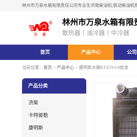
林州市万泉水箱有限
散热器丨油冷器丨中冷器
首页
产品中心
公司
当前位置：
首页
>
产品中心
> 康明斯水箱KTA19-G4批发
产品分类
济柴
卡特彼勒
康明斯