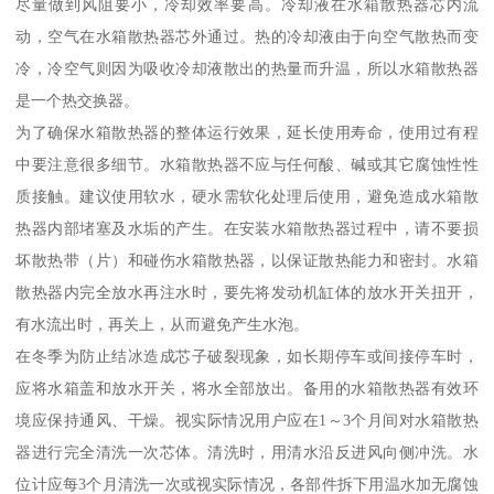
尽量做到风阻要小，冷却效率要高。冷却液在水箱散热器芯内流
动，空气在水箱散热器芯外通过。热的冷却液由于向空气散热而变
冷，冷空气则因为吸收冷却液散出的热量而升温，所以水箱散热器
是一个热交换器。
为了确保水箱散热器的整体运行效果，延长使用寿命，使用过有程
中要注意很多细节。水箱散热器不应与任何酸、碱或其它腐蚀性性
质接触。建议使用软水，硬水需软化处理后使用，避免造成水箱散
热器内部堵塞及水垢的产生。在安装水箱散热器过程中，请不要损
坏散热带（片）和碰伤水箱散热器，以保证散热能力和密封。水箱
散热器内完全放水再注水时，要先将发动机缸体的放水开关扭开，
有水流出时，再关上，从而避免产生水泡。
在冬季为防止结冰造成芯子破裂现象，如长期停车或间接停车时，
应将水箱盖和放水开关，将水全部放出。备用的水箱散热器有效环
境应保持通风、干燥。视实际情况用户应在1～3个月间对水箱散热
器进行完全清洗一次芯体。清洗时，用清水沿反进风向侧冲洗。水
位计应每3个月清洗一次或视实际情况，各部件拆下用温水加无腐蚀