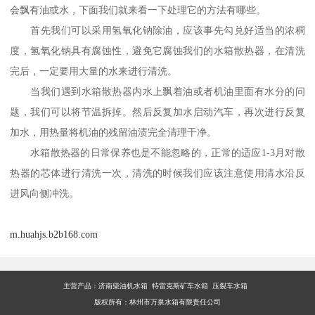
会飘有油或水，下面我们就来看一下处理它的方法有哪些。
首先我们可以采用氢氧化钠除油，应该事先勾兑好适当的浓稠
度，氢氧化钠具有腐蚀性，避免它腐蚀我们的水箱散热器，在清洗
完后，一定要用大量的水来进行清洗。
当我们遇到水箱散热器内水上飘着油或者机油里面有水分的问
题，我们可以将节温拆掉。然后反复加水启动汽车，再次进行反复
加水，用热量将机油的残留油渍完全清理干净。
水箱散热器的日常保养也是不能忽略的，正常的适应1-3月对散
热器的芯体进行清洗一次，清洗的时候我们应该注意使用清水沿反
进风向侧冲洗。
m.huahjs.b2b168.com
主营产品：
济南柴油机水箱 特雷克斯矿车水箱 压裂车水箱
版权所有：林州市万泉水箱有限责任公司