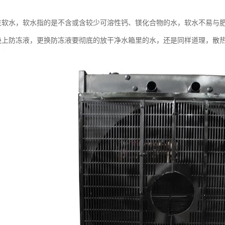
注软水，软水指的是不含或含较少可溶性钙、镁化合物的水，软水不易与
换上防冻液，更换防冻液要彻底的放干净水箱里的水，还是同样道理，散