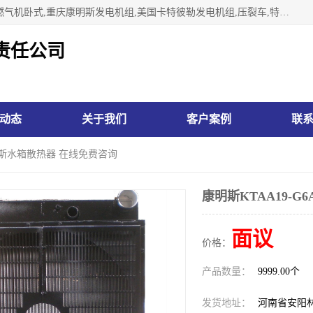
林州市万泉水箱有限责任公司专业生济南柴油机,胜动柴油机燃气机卧式,重庆康明斯发电机组,美国卡特彼勒发电机组,压裂车,特雷克斯矿车,卡特矿车,小松反铲,卡特反铲装载机,日立反铲,阿特拉斯科普柯钻机,山推推土机黄工推土机等系列水箱中冷器油冷器，公司始终发扬自力更生、艰苦奋斗的红旗渠精神、不断开拓、进取，以“先进的生产技术、一流的产品质量、良好的销售信誉”为宗旨。
责任公司
动态
关于我们
客户案例
联
康明斯水箱散热器 在线免费咨询
康明斯KTAA19-
面议
价格：
产品数量：
9999.00个
发货地址：
河南省安阳