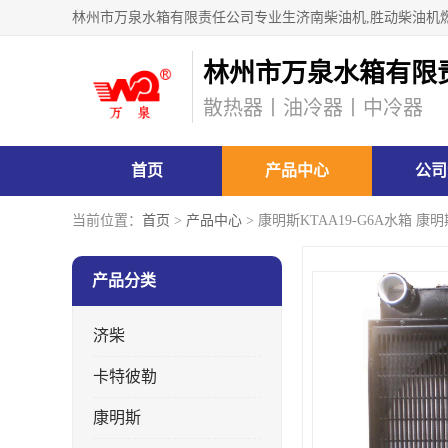
林州市万泉水箱有限
散热器丨油冷器丨中冷器
首页
产品中心
公司
当前位置：
首页
>
产品中心
> 康明斯KTAA19-G6A水箱 
产品分类
济柴
卡特彼勒
康明斯