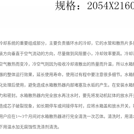
冷却系统的重要组成部分，主要负责循环水的冷却，它的水管和散热片多
装方向垂直于空气流动的方向，尽量做到风阻要小，冷却效率要高。冷却
空气散热而变冷，冷空气则因为吸收冷却液散出的热量而升温，所以水箱
器的整体运行效果，延长使用寿命，使用过有程中要注意很多细节。水箱
化处理后使用，避免造成水箱散热器内部堵塞及水垢的产生。在安装水箱
力和密封。水箱散热器内完全放水再注水时，要先将发动机缸体的放水开
造成芯子破裂现象，如长期停车或间接停车时，应将水箱盖和放水开关，
用户应在1～3个月间对水箱散热器进行完全清洗一次芯体。清洗时，用清
下用温水加无腐蚀性洗涤剂清洗。