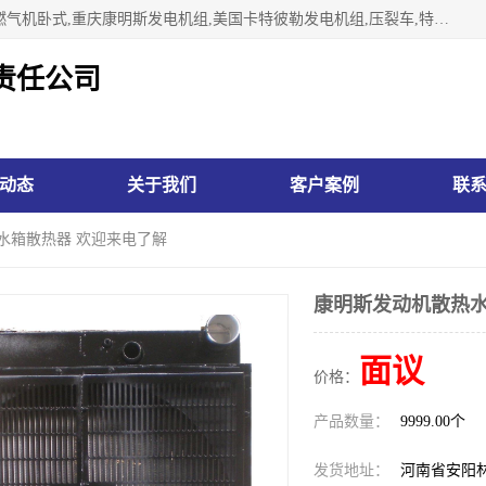
林州市万泉水箱有限责任公司专业生济南柴油机,胜动柴油机燃气机卧式,重庆康明斯发电机组,美国卡特彼勒发电机组,压裂车,特雷克斯矿车,卡特矿车,小松反铲,卡特反铲装载机,日立反铲,阿特拉斯科普柯钻机,山推推土机黄工推土机等系列水箱中冷器油冷器，公司始终发扬自力更生、艰苦奋斗的红旗渠精神、不断开拓、进取，以“先进的生产技术、一流的产品质量、良好的销售信誉”为宗旨。
责任公司
动态
关于我们
客户案例
联
水箱散热器 欢迎来电了解
康明斯发动机散热水
面议
价格：
产品数量：
9999.00个
发货地址：
河南省安阳