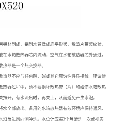
用铝材制成，铝制水管做成扁平形状，散热片带波纹状，
液在水箱散热器芯内流动，空气在水箱散热器芯外通过。
散热器是一个热交换器。
散热器不应与任何酸、碱或其它腐蚀性性质接触。建议使
散热器过程中，请不要损坏散热带（片）和碰伤水箱散热
关扭开，有水流出时，再关上，从而避免产生水泡。
将水全部放出。备用的水箱散热器有效环境应保持通风、
水沿反进风向侧冲洗。水位计应每3个月清洗一次或视实