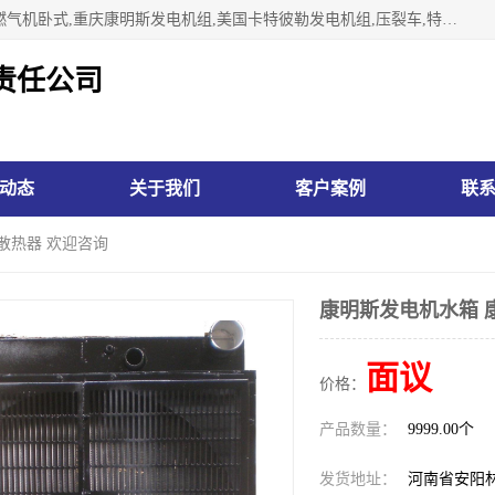
林州市万泉水箱有限责任公司专业生济南柴油机,胜动柴油机燃气机卧式,重庆康明斯发电机组,美国卡特彼勒发电机组,压裂车,特雷克斯矿车,卡特矿车,小松反铲,卡特反铲装载机,日立反铲,阿特拉斯科普柯钻机,山推推土机黄工推土机等系列水箱中冷器油冷器，公司始终发扬自力更生、艰苦奋斗的红旗渠精神、不断开拓、进取，以“先进的生产技术、一流的产品质量、良好的销售信誉”为宗旨。
责任公司
动态
关于我们
客户案例
联
散热器 欢迎咨询
康明斯发电机水箱 
面议
价格：
产品数量：
9999.00个
发货地址：
河南省安阳