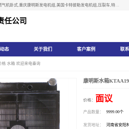
林州市万泉水箱有限责任公司专业生济南柴油机,胜动柴油机燃气机卧式,重庆康明斯发电机组,美国卡特彼勒发电机组,压裂车,特雷克斯矿车,卡特矿车,小松反铲,卡特反铲装载机,日立反铲,阿特拉斯科普柯钻机,山推推土机黄工推土机等系列水箱中冷器油冷器，公司始终发扬自力更生、艰苦奋斗的红旗渠精神、不断开拓、进取，以“先进的生产技术、一流的产品质量、良好的销售信誉”为宗旨。
责任公司
动态
关于我们
客户案例
联
家价格 水箱 欢迎来电垂询
康明斯水箱KTAA1
面议
价格：
产品数量：
9999.00个
发货地址：
河南省安阳