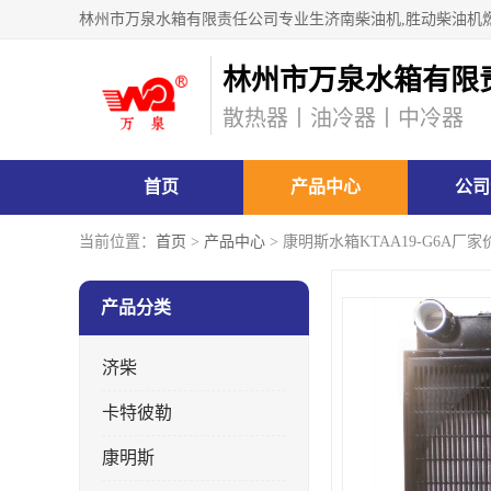
林州市万泉水箱有限
散热器丨油冷器丨中冷器
首页
产品中心
公司
当前位置：
首页
>
产品中心
> 康明斯水箱KTAA19-G6A厂
产品分类
济柴
卡特彼勒
康明斯