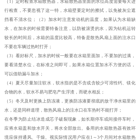
（1）定时检查水箱散热器，水箱散热器里面的水位高度需要每天进
行检查，不要忽视了这一特，水箱壁要定时的擦拭，以免被灰尘遮
挡看不清水位；（2）加水时注意发动机的温度，如果认为水箱缺
水，在加水的时候需要特备注意，以防被滚烫的水，因为钻机运转
较长的时间后，水箱的温度比较高，特备是散热风扇上面的注水口
不要在车辆过热时打开；
（3）看好标尺，加水的时候一般要在水箱里面加，不要加的过满，
要看清楚水位，在标准之间即可，如果水箱位置加水不方便的话，
可以借助漏斗加水；
（4）夏天尽量加注软水，软水指的是不含或含较少可溶性钙、镁化
合物的水，软水不易与肥皂产生浮渣，而硬水相反；
（5）冬天及时更换上防冻液，更换防冻液要彻底的放干净水箱里的
水，还是同样道理，散热风扇上的注水口在车热时不能打开；
在冬季为防止结冰造成芯子破裂现象，如长期停车或间接停车时，
应将水箱盖和放水开关，将水全部放出。备用的水箱散热器有效环
境应保持通风、干燥。视实际情况用户应在1～3个月间对水箱散热