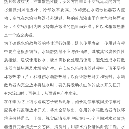
热片带波纹状，注重散热性能，安装方向垂直于空气流动的方向，
尽量做到风阻要小，冷却效率要高。冷却液在水箱散热器芯内流
动，空气在水箱散热器芯外通过。热的冷却液由于向空气散热而变
冷，冷空气则因为吸收冷却液散出的热量而升温，所以水箱散热器
是一个热交换器。
为了确保水箱散热器的整体运行效果，延长使用寿命，使用过有程
中要注意很多细节。水箱散热器不应与任何酸、碱或其它腐蚀性性
质接触。建议使用软水，硬水需软化处理后使用，避免造成水箱散
热器内部堵塞及水垢的产生。在安装水箱散热器过程中，请不要损
坏散热带（片）和碰伤水箱散热器，以保证散热能力和密封。水箱
散热器内完全放水再注水时，要先将发动机缸体的放水开关扭开，
有水流出时，再关上，从而避免产生水泡。
在冬季为防止结冰造成芯子破裂现象，如长期停车或间接停车时，
应将水箱盖和放水开关，将水全部放出。备用的水箱散热器有效环
境应保持通风、干燥。视实际情况用户应在1～3个月间对水箱散热
器进行完全清洗一次芯体。清洗时，用清水沿反进风向侧冲洗。水