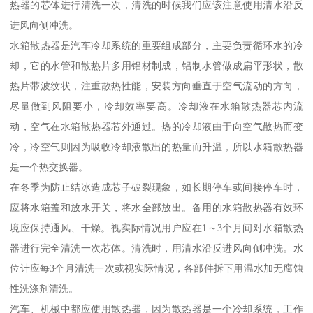
热器的芯体进行清洗一次，清洗的时候我们应该注意使用清水沿反
进风向侧冲洗。
水箱散热器是汽车冷却系统的重要组成部分，主要负责循环水的冷
却，它的水管和散热片多用铝材制成，铝制水管做成扁平形状，散
热片带波纹状，注重散热性能，安装方向垂直于空气流动的方向，
尽量做到风阻要小，冷却效率要高。冷却液在水箱散热器芯内流
动，空气在水箱散热器芯外通过。热的冷却液由于向空气散热而变
冷，冷空气则因为吸收冷却液散出的热量而升温，所以水箱散热器
是一个热交换器。
在冬季为防止结冰造成芯子破裂现象，如长期停车或间接停车时，
应将水箱盖和放水开关，将水全部放出。备用的水箱散热器有效环
境应保持通风、干燥。视实际情况用户应在1～3个月间对水箱散热
器进行完全清洗一次芯体。清洗时，用清水沿反进风向侧冲洗。水
位计应每3个月清洗一次或视实际情况，各部件拆下用温水加无腐蚀
性洗涤剂清洗。
汽车、机械中都应使用散热器，因为散热器是一个冷却系统，工作