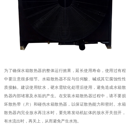
为了确保水箱散热器的整体运行效果，延长使用寿命，使用过有程
中要注意很多细节。水箱散热器不应与任何酸、碱或其它腐蚀性性
质接触。建议使用软水，硬水需软化处理后使用，避免造成水箱散
热器内部堵塞及水垢的产生。在安装水箱散热器过程中，请不要损
坏散热带（片）和碰伤水箱散热器，以保证散热能力和密封。水箱
散热器内完全放水再注水时，要先将发动机缸体的放水开关扭开，
有水流出时，再关上，从而避免产生水泡。