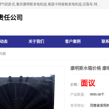
林州市万泉水箱有限责任公司专业生济南柴油机,胜动柴油机燃气机卧式,重庆康明斯发电机组,美国卡特彼勒发电机组,压裂车,特雷克斯矿车,卡特矿车,小松反铲,卡特反铲装载机,日立反铲,阿特拉斯科普柯钻机,山推推土机黄工推土机等系列水箱中冷器油冷器，公司始终发扬自力更生、艰苦奋斗的红旗渠精神、不断开拓、进取，以“先进的生产技术、一流的产品质量、良好的销售信誉”为宗旨。
责任公司
动态
关于我们
客户案例
联
热器
康明斯水箱价格 康
面议
价格：
产品数量：
9999.00个
发货地址：
河南省安阳