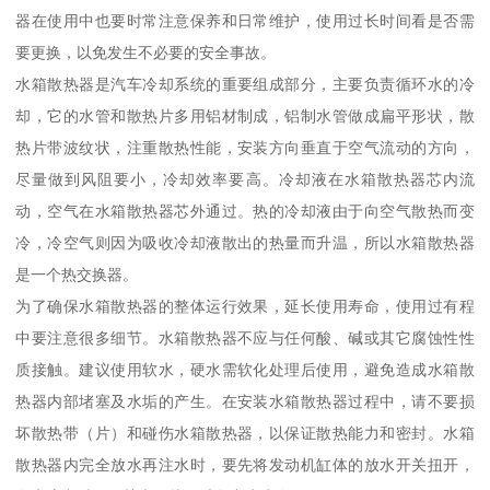
器在使用中也要时常注意保养和日常维护，使用过长时间看是否需
要更换，以免发生不必要的安全事故。
水箱散热器是汽车冷却系统的重要组成部分，主要负责循环水的冷
却，它的水管和散热片多用铝材制成，铝制水管做成扁平形状，散
热片带波纹状，注重散热性能，安装方向垂直于空气流动的方向，
尽量做到风阻要小，冷却效率要高。冷却液在水箱散热器芯内流
动，空气在水箱散热器芯外通过。热的冷却液由于向空气散热而变
冷，冷空气则因为吸收冷却液散出的热量而升温，所以水箱散热器
是一个热交换器。
为了确保水箱散热器的整体运行效果，延长使用寿命，使用过有程
中要注意很多细节。水箱散热器不应与任何酸、碱或其它腐蚀性性
质接触。建议使用软水，硬水需软化处理后使用，避免造成水箱散
热器内部堵塞及水垢的产生。在安装水箱散热器过程中，请不要损
坏散热带（片）和碰伤水箱散热器，以保证散热能力和密封。水箱
散热器内完全放水再注水时，要先将发动机缸体的放水开关扭开，