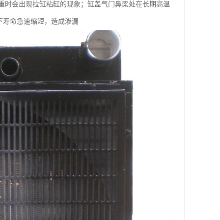
时会出现拉缸粘缸的现象；缸盖气门鼻梁处在长期高温
下寿命急速缩短，造成渗漏