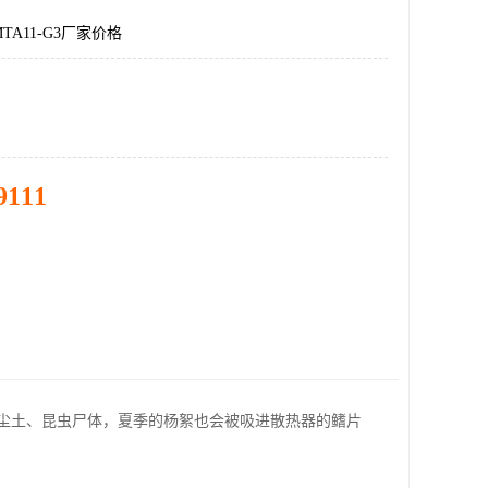
A11-G3厂家价格
9111
尘土、昆虫尸体，夏季的杨絮也会被吸进散热器的鳍片