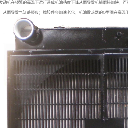
机在频繁的高温下运行造成机油粘度下降从而导致机械磨损加快，严重
，从而导致气缸盖报废；橡胶件会加速老化，机油散热器的O型圈在高温