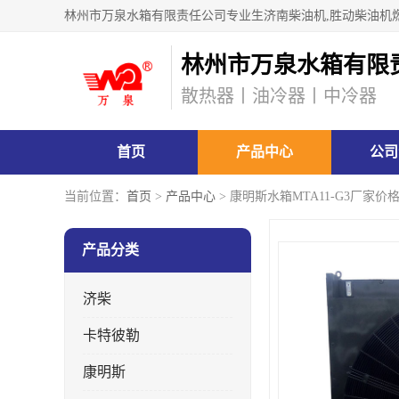
林州市万泉水箱有限
散热器丨油冷器丨中冷器
首页
产品中心
公司
当前位置：
首页
>
产品中心
> 康明斯水箱MTA11-G3厂家
产品分类
济柴
卡特彼勒
康明斯