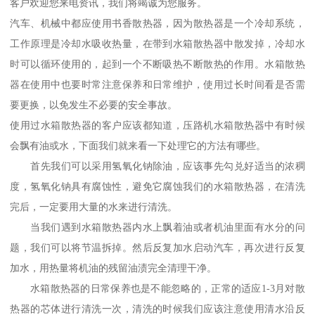
客户欢迎您来电资讯，我们将竭诚为您服务。
汽车、机械中都应使用书香散热器，因为散热器是一个冷却系统，
工作原理是冷却水吸收热量，在带到水箱散热器中散发掉，冷却水
时可以循环使用的，起到一个不断吸热不断散热的作用。水箱散热
器在使用中也要时常注意保养和日常维护，使用过长时间看是否需
要更换，以免发生不必要的安全事故。
使用过水箱散热器的客户应该都知道，压路机水箱散热器中有时候
会飘有油或水，下面我们就来看一下处理它的方法有哪些。
首先我们可以采用氢氧化钠除油，应该事先勾兑好适当的浓稠
度，氢氧化钠具有腐蚀性，避免它腐蚀我们的水箱散热器，在清洗
完后，一定要用大量的水来进行清洗。
当我们遇到水箱散热器内水上飘着油或者机油里面有水分的问
题，我们可以将节温拆掉。然后反复加水启动汽车，再次进行反复
加水，用热量将机油的残留油渍完全清理干净。
水箱散热器的日常保养也是不能忽略的，正常的适应1-3月对散
热器的芯体进行清洗一次，清洗的时候我们应该注意使用清水沿反