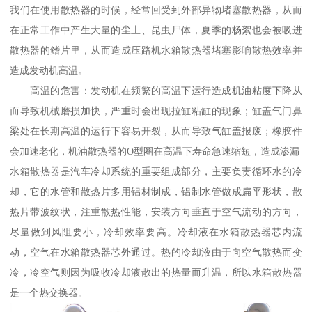
我们在使用散热器的时候，经常回受到外部异物堵塞散热器，从而
在正常工作中产生大量的尘土、昆虫尸体，夏季的杨絮也会被吸进
散热器的鳍片里，从而造成压路机水箱散热器堵塞影响散热效率并
造成发动机高温。
高温的危害：发动机在频繁的高温下运行造成机油粘度下降从
而导致机械磨损加快，严重时会出现拉缸粘缸的现象；缸盖气门鼻
梁处在长期高温的运行下容易开裂，从而导致气缸盖报废；橡胶件
会加速老化，机油散热器的O型圈在高温下寿命急速缩短，造成渗漏
水箱散热器是汽车冷却系统的重要组成部分，主要负责循环水的冷
却，它的水管和散热片多用铝材制成，铝制水管做成扁平形状，散
热片带波纹状，注重散热性能，安装方向垂直于空气流动的方向，
尽量做到风阻要小，冷却效率要高。冷却液在水箱散热器芯内流
动，空气在水箱散热器芯外通过。热的冷却液由于向空气散热而变
冷，冷空气则因为吸收冷却液散出的热量而升温，所以水箱散热器
是一个热交换器。