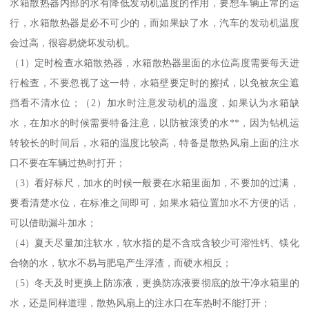
水箱散热器内部的水有降低发动机温度的作用，要想车辆正常的运
行，水箱散热器是必不可少的，而如果缺了水，汽车的发动机温度
会过高，很容易烧坏发动机。
（1）定时检查水箱散热器，水箱散热器里面的水位高度需要每天进
行检查，不要忽视了这一特，水箱壁要定时的擦拭，以免被灰尘遮
挡看不清水位；（2）加水时注意发动机的温度，如果认为水箱缺
水，在加水的时候需要特备注意，以防被滚烫的水**，因为钻机运
转较长的时间后，水箱的温度比较高，特备是散热风扇上面的注水
口不要在车辆过热时打开；
（3）看好标尺，加水的时候一般要在水箱里面加，不要加的过满，
要看清楚水位，在标准之间即可，如果水箱位置加水不方便的话，
可以借助漏斗加水；
（4）夏天尽量加注软水，软水指的是不含或含较少可溶性钙、镁化
合物的水，软水不易与肥皂产生浮渣，而硬水相反；
（5）冬天及时更换上防冻液，更换防冻液要彻底的放干净水箱里的
水，还是同样道理，散热风扇上的注水口在车热时不能打开；