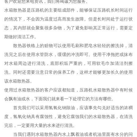
客户欢迎您来电资讯，我们将竭诚为您服务。
水箱散热器是压路机的主要组成部件，能够保证压路机长时间运行
的情况下，不会因为温度过高而发生故障。但是长时间处于运行状
态，其内部就会聚集很多杂物，为了避免影响其正常运行，需要定
期做好清洁工作。
散热器铁格上的赃物可以使用毛刷和肥皂水轻轻的擦洗掉，清
洗完之后在使用水管防水，缓缓的冲洗即可。使用干净拖把或抹布
对水箱周边进行清洗，底部积垢严重的，可用软毛巾加清洁剂擦
洗。同时还需要注意日常的保养工作，这样才能够更加长久的使用
该水箱散热器。
使用过水箱散热器的客户应该都知道，压路机水箱散热器中有时候
会飘有油或水，下面我们就来看一下处理它的方法有哪些。
首先我们可以采用氢氧化钠除油，应该事先勾兑好适当的浓稠
度，氢氧化钠具有腐蚀性，避免它腐蚀我们的水箱散热器，在清洗
完后，一定要用大量的水来进行清洗。
当我们遇到水箱散热器内水上飘着油或者机油里面有水分的问