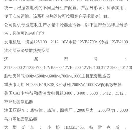
统一，根据发电机的不同型号生产配置。产品外形设计科学实用，
便于安装运输。该系列散热器皆可按照客户要求量身订做。
公司提供专业定制生产水箱中冷器油冷器，以下是部分品牌型号参
考，具体可以来电详询
发电机组：济柴12V190 2112 16V水箱 12VB2700中冷器 12VB2100
油冷器及济柴散热交换器
济柴型号：
2112.3800,211238Y00,12VB3800,12VB2700,12VB2100,3112.3800,4012.3
胜动天然气400kw,500kw,600kw,700kw,1000主机配套散热器
重庆康明斯 NT855,K19,K38,K50系列,200KW-1000KW配套散热器
美国CAT卡特彼勒柴油发电机组3406，3408，3508，3412，3512，
3516配套散热器
油田压裂车：底特律，杰瑞，四机厂，2000马力，2500马力，3000
马力等配套散热器
大型矿车：小松HD325/465,特雷克斯，