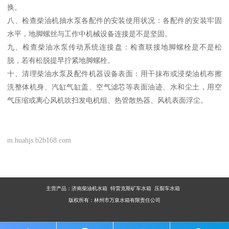
换。
八、检查柴油机抽水泵各配件的安装使用状况：各配件的安装牢固
水平，地脚螺丝与工作中机械设备连接是不是坚固。
九、检查柴油水泵传动系统连接盘：检查联接地脚螺栓是不是松
脱，若有松脱提早拧紧地脚螺栓。
十、清理柴油水泵及配件机器设备表面：用干抹布或浸柴油机布擦
洗整体机身、汽缸气缸盖、空气滤芯等表面油迹、水和尘土，用空
气压缩或离心风机吹扫发电机组、热管散热器、风机表面浮尘。
m.huahjs.b2b168.com
主营产品：
济南柴油机水箱 特雷克斯矿车水箱 压裂车水箱
版权所有：林州市万泉水箱有限责任公司