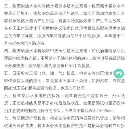
三、检查柴油水泵制冷储水箱原水是不是充裕：检查储水箱原水不
够应立即填补，添加的水应是清理的谈水，如立即添加地表水非常
容易导致储水箱内产生积垢，危害制冷实际效果而产生常见故障。
在冬天工作温度小于零度时务必依据自然环境最低温配备适度冷滤
点的汽车防冻液；添加汽车防冻液为每12个月/次拆换，本年度于11
月份拆换为汽车防冻液。
四、检查柴油水泵机油箱中液压油是不是充裕：贮机油箱内柴油机
理应持续保持充裕，不可以小于油箱体积的50%，给油时要保证清除
水分和残渣；添加柴油机为柴滤每12个月/次拆换。
五、日常检查三漏（水、油、气）状况：检查柴油水泵输油管、水
管快速接头处的突面，发觉漏水应该马上处理，如排汽管、汽缸垫
圈处增压器有脱落或漏汽状况，也应立即处理。
六、检查柴油水泵电瓶的状况：观查机壳是不是有裂开、凸凹状
况，正负极接线头是不是有松脱脱位状况。如果是湿试电瓶还应特
别注意观查电瓶内点解液的液位，应当高于极片表面10~15mm。
七、每长期运行后检查：检查柴油水泵消声器及排汽管道，清除积
碳避免火苗造成，检查离心水泵盘根密封是不是损坏必需时立即拆