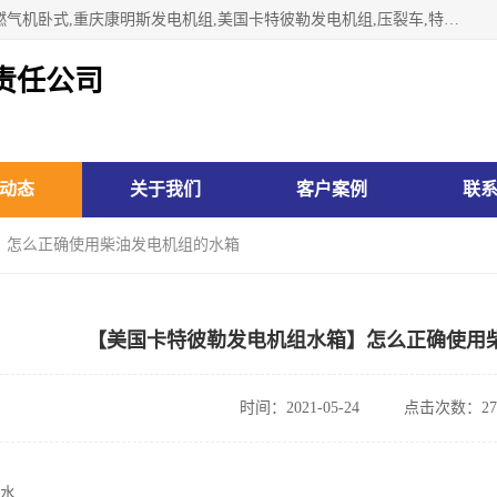
林州市万泉水箱有限责任公司专业生济南柴油机,胜动柴油机燃气机卧式,重庆康明斯发电机组,美国卡特彼勒发电机组,压裂车,特雷克斯矿车,卡特矿车,小松反铲,卡特反铲装载机,日立反铲,阿特拉斯科普柯钻机,山推推土机黄工推土机等系列水箱中冷器油冷器，公司始终发扬自力更生、艰苦奋斗的红旗渠精神、不断开拓、进取，以“先进的生产技术、一流的产品质量、良好的销售信誉”为宗旨。
责任公司
动态
关于我们
客户案例
联
】怎么正确使用柴油发电机组的水箱
【美国卡特彼勒发电机组水箱】怎么正确使用
时间：2021-05-24
点击次数：27
软水