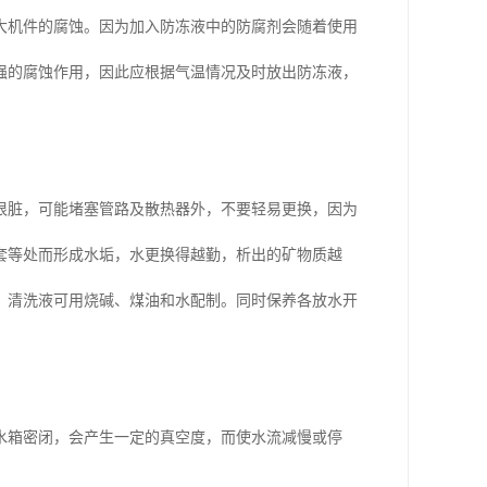
大机件的腐蚀。因为加入防冻液中的防腐剂会随着使用
强的腐蚀作用，因此应根据气温情况及时放出防冻液，
很脏，可能堵塞管路及散热器外，不要轻易更换，因为
套等处而形成水垢，水更换得越勤，析出的矿物质越
，清洗液可用烧碱、煤油和水配制。同时保养各放水开
水箱密闭，会产生一定的真空度，而使水流减慢或停