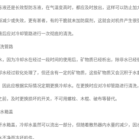
冻液还是长效型防冻液，在气温变高时，都应及时放出，这样可以防止加
渐减少或失效，更有甚者，有的干脆就未加防腐剂，这就会对机件产生很
液后应对冷却管路进行一次彻底的清洗。
清洗管路
水，因为冷却水在经过一段时间的使用后，矿物质已经析出，除非水已经
却水经过软化处理了，但还含有一定的矿物质，这些矿物质又会沉积于水
，因此应根据实际情况定期更换冷却水。在更换时应对冷却管路进行清洗
之前，及时更换损坏的开关，不可用螺栓、木棍、破布等替代。
开水箱盖
开水箱盖，冷却水虽然可以流出一部分，但随着散热器内水量的减少，因
水不净而冻坏机件。