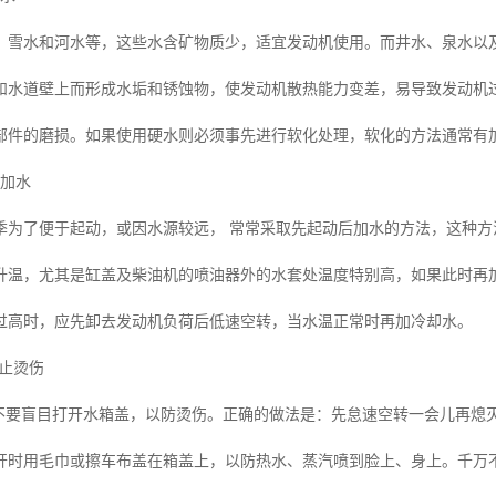
、雪水和河水等，这些水含矿物质少，适宜发动机使用。而井水、泉水以
和水道壁上而形成水垢和锈蚀物，使发动机散热能力变差，易导致发动机
部件的磨损。如果使用硬水则必须事先进行软化处理，软化的方法通常有加
后加水
季为了便于起动，或因水源较远， 常常采取先起动后加水的方法，这种
升温，尤其是缸盖及柴油机的喷油器外的水套处温度特别高，如果此时再
过高时，应先卸去发动机负荷后低速空转，当水温正常时再加冷却水。
防止烫伤
，不要盲目打开水箱盖，以防烫伤。正确的做法是：先怠速空转一会儿再熄
开时用毛巾或擦车布盖在箱盖上，以防热水、蒸汽喷到脸上、身上。千万