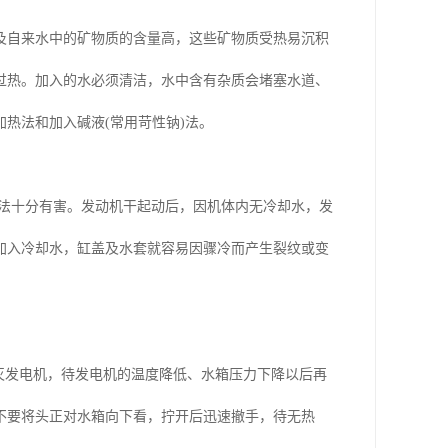
及自来水中的矿物质的含量高，这些矿物质受热易沉积
过热。加入的水必须清洁，水中含有杂质会堵塞水道、
热法和加入碱液(常用苛性钠)法。
方法十分有害。发动机干起动后，因机体内无冷却水，发
加入冷却水，缸盖及水套就容易因骤冷而产生裂纹或变
灭发电机，待发电机的温度降低、水箱压力下降以后再
不要将头正对水箱向下看，拧开后迅速撤手，待无热