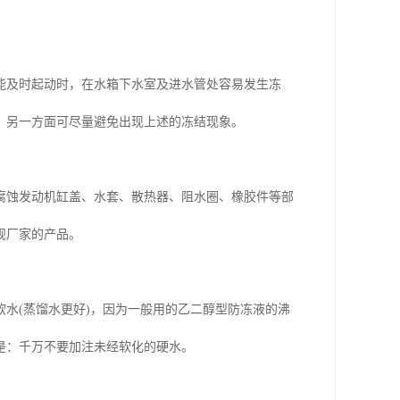
能及时起动时，在水箱下水室及进水管处容易发生冻
；另一方面可尽量避免出现上述的冻结现象。
腐蚀发动机缸盖、水套、散热器、阻水圈、橡胶件等部
规厂家的产品。
水(蒸馏水更好)，因为一般用的乙二醇型防冻液的沸
是：千万不要加注未经软化的硬水。