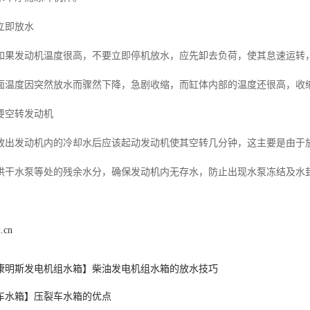
立即放水
如果发动机温度很高，不要立即停机放水，应先卸去负荷，使其怠速运转，待
面温度因突然放水而骤然下降，急剧收缩，而缸体内部的温度还很高，收
要空转发动机
放出发动机内的冷却水后应该起动发动机使其空转几分钟，这主要是由于
烘干水泵等处的残余水分，确保发动机内无存水，防止出现水泵冻结及水
.cn
康明斯发电机组水箱】柴油发电机组水箱的放水技巧
车水箱】压裂车水箱的优点