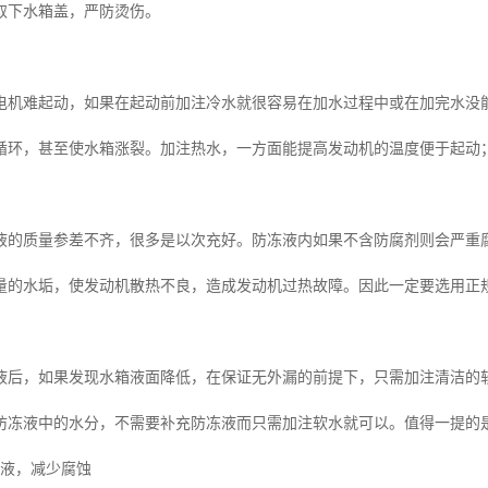
取下水箱盖，严防烫伤。
电机难起动，如果在起动前加注冷水就很容易在加水过程中或在加完水没
循环，甚至使水箱涨裂。加注热水，一方面能提高发动机的温度便于起动
液的质量参差不齐，很多是以次充好。防冻液内如果不含防腐剂则会严重
量的水垢，使发动机散热不良，造成发动机过热故障。因此一定要选用正
液后，如果发现水箱液面降低，在保证无外漏的前提下，只需加注清洁的软
防冻液中的水分，不需要补充防冻液而只需加注软水就可以。值得一提的
冻液，减少腐蚀