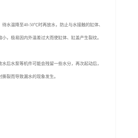
水温降至40-50℃时再放水，防止与水接触的缸体、
缩小，极易因内外温差过大而使缸体、缸盖产生裂纹。
放水后水泵等机件可能会残留一些水分，再次起动后，
封撕裂而导致漏水的现象发生。