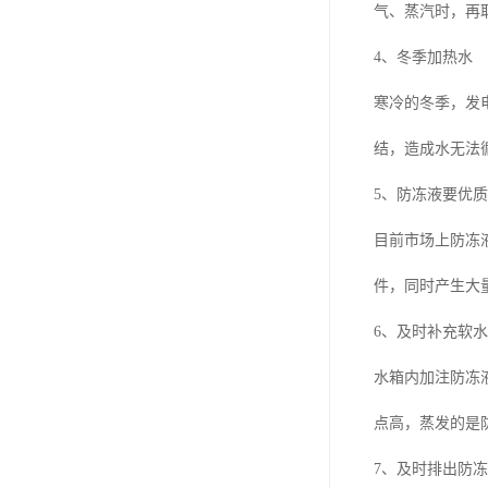
气、蒸汽时，再
4、冬季加热水
寒冷的冬季，发
结，造成水无法
5、防冻液要优质
目前市场上防冻
件，同时产生大
6、及时补充软水
水箱内加注防冻
点高，蒸发的是
7、及时排出防