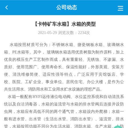
公司动态
【卡特矿车水箱】水箱的类型
2021-05-29
浏览次数：
2234
次
水箱按照材质可分为：不锈钢水箱、搪瓷钢板水箱、玻璃钢水
箱、PE水箱等。其中， 玻璃钢水箱选用优质树脂为制作原料，加上
优良的模压生产工艺制作而成，具有重量轻、无锈蚀、不渗漏、水
质好、使用范围广、使用寿命长、保温性能好，外形美观、安装方
便、清洗维修简便、适应性强等特点，广泛应用于宾馆饭店、学
校、医院、工矿企业、事业单位、居民住宅、办公大楼，是作为公
共生活用水、消防用水和工业用水贮水设施的理想产品。
水箱一般配有HYFI远传液位电动阀、水位监控系统和自动清洗系
统以及自洁消毒器，水箱的溢流管与水箱的排水管阀后连接并设防
虫网，水箱应有高低不同的两个通气管，水箱设内外爬梯；水箱一
般有进水管、出水管（生活出水管、消防出水管）、溢流管、排水
管，水箱按照功能不同分为生活水箱、消防水箱、生产水箱、人防